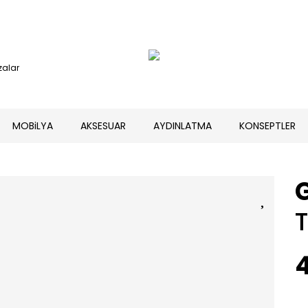
alar
MOBiLYA
AKSESUAR
AYDINLATMA
KONSEPTLER
T
4