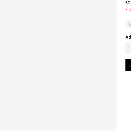
Ka
* 
Ad
Ü