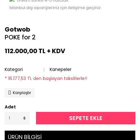
Üretim süresi 4-5 haftadır.
İstanbul dışı siparişleriniz için iletişime geçiniz
Gotwob
POKE for 2
112.000,00 TL + KDV
Kategori
Kanepeler
* 16.177,53 TL den başlayan taksitlerle!!
Karşılaştır
Adet
SEPETE EKLE
ÜRÜN BİLGİSİ