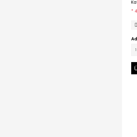
Ka
* 
Ad
Ü