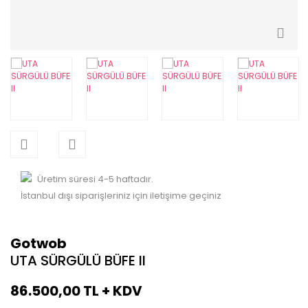
Sandalyeler
Çalışma Masaları
Dolaplar / İçki dolapları
Dresuarlar
Karyolalar
Şifonyerler
Üretim süresi 4-5 haftadır.
Tv Üniteleri
İstanbul dışı siparişleriniz için iletişime geçiniz
Gotwob
UTA SÜRGÜLÜ BÜFE II
86.500,00 TL + KDV