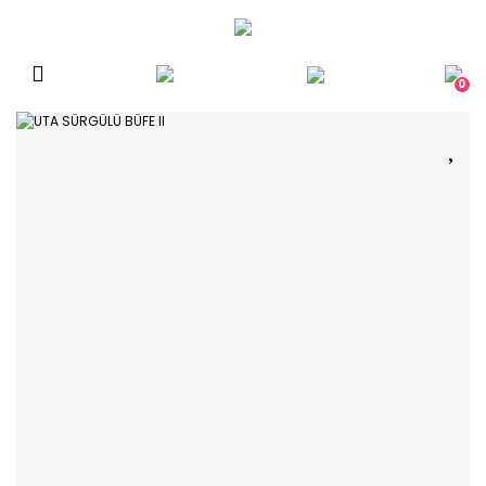
Geri Dön
MOBiLYA
0
Yan Sehpalar
Orta Sehpalar
Masalar
Koltuklar
Kanepeler
Puf ve Banklar
Kütüphaneler
Büfeler
Komodinler