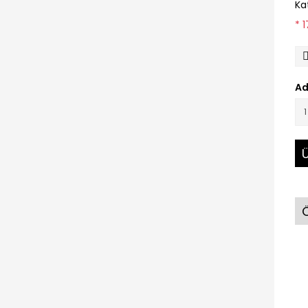
Ka
* 
Ad
Ü
Ö