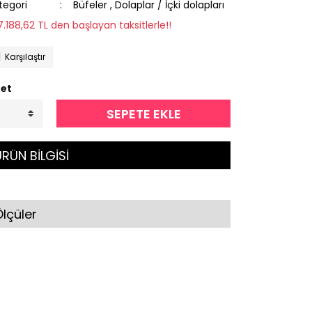
tegori
Büfeler
,
Dolaplar / İçki dolapları
17.188,62 TL den başlayan taksitlerle!!
Karşılaştır
et
SEPETE EKLE
RÜN BİLGİSİ
lçüler