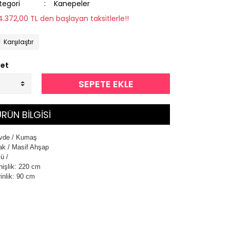
tegori
Kanepeler
14.372,00 TL den başlayan taksitlerle!!
Karşılaştır
et
SEPETE EKLE
RÜN BİLGİSİ
vde / Kumaş
k / Masif Ahşap
çü /
işlik: 220 cm
inlik: 90 cm