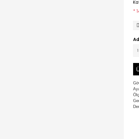
Ka
* 
Ad
Ü
Gö
Aya
Öl
Gen
Der